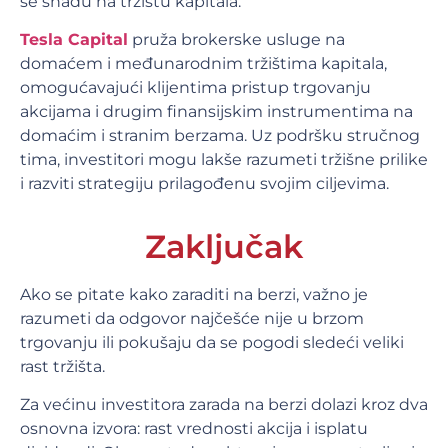
se snađu na tržištu kapitala.
Tesla Capital
pruža brokerske usluge na
domaćem i međunarodnim tržištima kapitala,
omogućavajući klijentima pristup trgovanju
akcijama i drugim finansijskim instrumentima na
domaćim i stranim berzama. Uz podršku stručnog
tima, investitori mogu lakše razumeti tržišne prilike
i razviti strategiju prilagođenu svojim ciljevima.
Zaključak
Ako se pitate kako zaraditi na berzi, važno je
razumeti da odgovor najčešće nije u brzom
trgovanju ili pokušaju da se pogodi sledeći veliki
rast tržišta.
Za većinu investitora zarada na berzi dolazi kroz dva
osnovna izvora: rast vrednosti akcija i isplatu