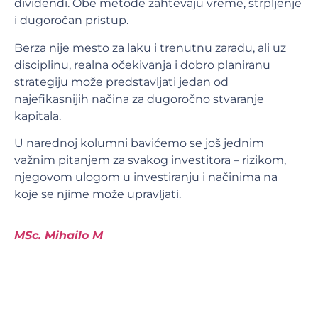
dividendi. Obe metode zahtevaju vreme, strpljenje
i dugoročan pristup.
Berza nije mesto za laku i trenutnu zaradu, ali uz
disciplinu, realna očekivanja i dobro planiranu
strategiju može predstavljati jedan od
najefikasnijih načina za dugoročno stvaranje
kapitala.
U narednoj kolumni bavićemo se još jednim
važnim pitanjem za svakog investitora – rizikom,
njegovom ulogom u investiranju i načinima na
koje se njime može upravljati.
MSc. Mihailo M