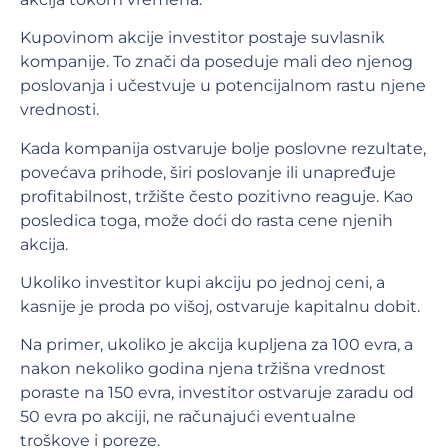
Kupovinom akcije investitor postaje suvlasnik
kompanije. To znači da poseduje mali deo njenog
poslovanja i učestvuje u potencijalnom rastu njene
vrednosti.
Kada kompanija ostvaruje bolje poslovne rezultate,
povećava prihode, širi poslovanje ili unapređuje
profitabilnost, tržište često pozitivno reaguje. Kao
posledica toga, može doći do rasta cene njenih
akcija.
Ukoliko investitor kupi akciju po jednoj ceni, a
kasnije je proda po višoj, ostvaruje kapitalnu dobit.
Na primer, ukoliko je akcija kupljena za 100 evra, a
nakon nekoliko godina njena tržišna vrednost
poraste na 150 evra, investitor ostvaruje zaradu od
50 evra po akciji, ne računajući eventualne
troškove i poreze.