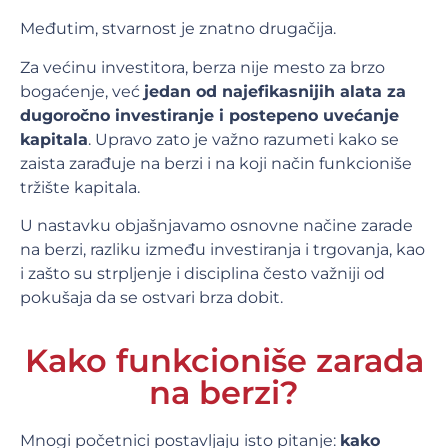
Međutim, stvarnost je znatno drugačija.
Za većinu investitora, berza nije mesto za brzo
bogaćenje, već
jedan od najefikasnijih alata za
dugoročno investiranje i postepeno uvećanje
kapitala
. Upravo zato je važno razumeti kako se
zaista zarađuje na berzi i na koji način funkcioniše
tržište kapitala.
U nastavku objašnjavamo osnovne načine zarade
na berzi, razliku između investiranja i trgovanja, kao
i zašto su strpljenje i disciplina često važniji od
pokušaja da se ostvari brza dobit.
Kako funkcioniše zarada
na berzi?
Mnogi početnici postavljaju isto pitanje:
kako