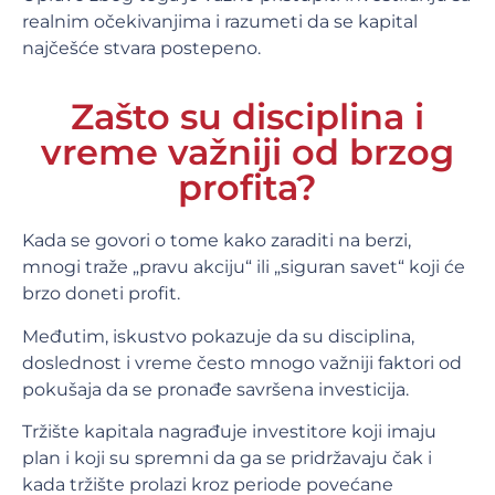
realnim očekivanjima i razumeti da se kapital
najčešće stvara postepeno.
Zašto su disciplina i
vreme važniji od brzog
profita?
Kada se govori o tome kako zaraditi na berzi,
mnogi traže „pravu akciju“ ili „siguran savet“ koji će
brzo doneti profit.
Međutim, iskustvo pokazuje da su disciplina,
doslednost i vreme često mnogo važniji faktori od
pokušaja da se pronađe savršena investicija.
Tržište kapitala nagrađuje investitore koji imaju
plan i koji su spremni da ga se pridržavaju čak i
kada tržište prolazi kroz periode povećane