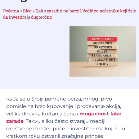
Početna
»
Blog
»
Kako zaraditi na berzi? Vodič za početnike koji žele
da investiraju dugoročno
Kada se u Srbiji pomene berza, mnogi prvo
pomisle na brzo kupovanje i prodavanje akcija,
velika dnevna kretanja cena i
mogućnost lake
zarade
. Takvu sliku često stvaraju mediji,
društvene mreže i priče o investitorima koji su u
kratkom roku ostvarili značajne prinose.