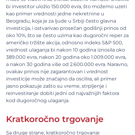
bi investitor uložio 150.000 evra, što možemo uzeti
kao primer vrednosti jedne nekretnine u
Beogradu, koja je za ljude u Srbiji često glavna
investicija, i ostvarivao prosečan godišnji prinos od
oko 10%, što se često uzima kao dugoročni reper za
američko tržište akcija, odnosno indeks S&P 500,
vrednost ulaganja bi nakon 10 godina iznosila oko
389.000 evra, nakon 20 godina oko 1.009.000 evra,
a nakon 30 godina više od 2.600.000 evra. Naravno,
ovakav prinos nije zagarantovan i vrednost
investicije može značajno da oscilira, ali primer
jasno pokazuje zašto su vreme, strpljenje i
reinvestiranje dobiti jedni od najvažnijih faktora
kod dugoročnog ulaganja.
Kratkoročno trgovanje
Sa druge strane, kratkoročno trgovanje