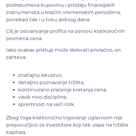
podrazumeva kupovinu i prodaju finansijskih
instrumenata u kraćim vremenskim periodima,
ponekad čak i u toku jednog dana.
Cilj je ostvarivanje profita na osnovu kratkoročnih
promena cena.
Iako ovakav pristup može delovati privlačno, on
zahteva:
značajno iskustvo,
detaljno poznavanje tržišta,
kontinuirano praćenje kretanja cena,
visok nivo discipline,
spremnost na veći rizik.
Zbog toga kratkoročno trgovanje uglavnom nije
preporučljivo za investitore koji tek ulaze na tržište
kapitala.