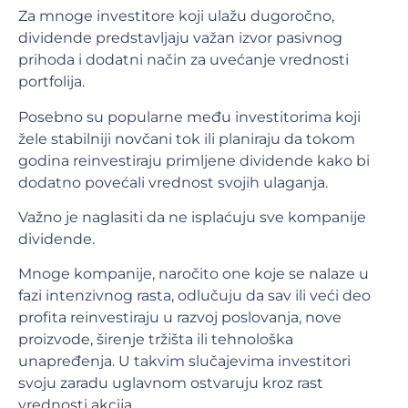
Za mnoge investitore koji ulažu dugoročno,
dividende predstavljaju važan izvor pasivnog
prihoda i dodatni način za uvećanje vrednosti
portfolija.
Posebno su popularne među investitorima koji
žele stabilniji novčani tok ili planiraju da tokom
godina reinvestiraju primljene dividende kako bi
dodatno povećali vrednost svojih ulaganja.
Važno je naglasiti da ne isplaćuju sve kompanije
dividende.
Mnoge kompanije, naročito one koje se nalaze u
fazi intenzivnog rasta, odlučuju da sav ili veći deo
profita reinvestiraju u razvoj poslovanja, nove
proizvode, širenje tržišta ili tehnološka
unapređenja. U takvim slučajevima investitori
svoju zaradu uglavnom ostvaruju kroz rast
vrednosti akcija.