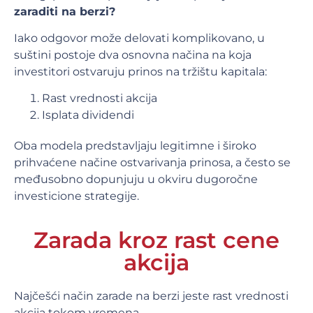
zaraditi na berzi?
Iako odgovor može delovati komplikovano, u
suštini postoje dva osnovna načina na koja
investitori ostvaruju prinos na tržištu kapitala:
Rast vrednosti akcija
Isplata dividendi
Oba modela predstavljaju legitimne i široko
prihvaćene načine ostvarivanja prinosa, a često se
međusobno dopunjuju u okviru dugoročne
investicione strategije.
Zarada kroz rast cene
akcija
Najčešći način zarade na berzi jeste rast vrednosti
akcija tokom vremena.