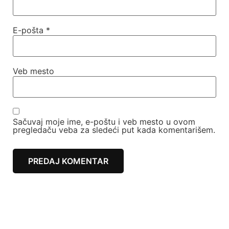
E-pošta
*
Veb mesto
Sačuvaj moje ime, e-poštu i veb mesto u ovom
pregledaču veba za sledeći put kada komentarišem.