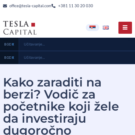
office@tesla-capital.com
+381 11 30 20 030
Učitavanje...
BGD
X
Učitavanje...
BGD
X
Kako zaraditi na
berzi? Vodič za
početnike koji žele
da investiraju
dugoročno