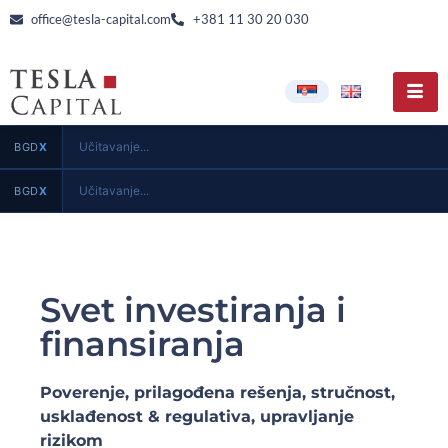
office@tesla-capital.com
+381 11 30 20 030
Učitavanje...
BGD
X
Učitavanje...
BGD
X
Svet investiranja i
finansiranja
Poverenje, prilagođena rešenja, stručnost,
usklađenost & regulativa, upravljanje
rizikom