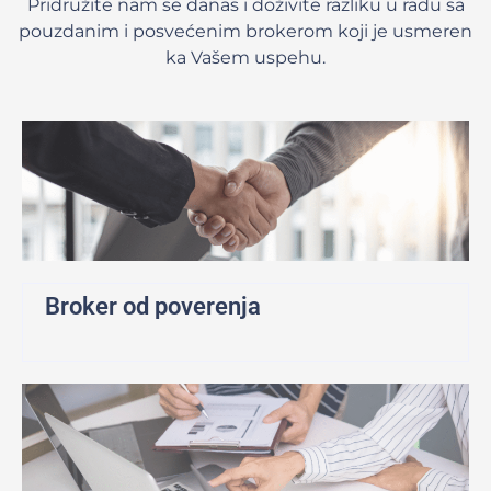
Pridružite nam se danas i doživite razliku u radu sa
pouzdanim i posvećenim brokerom koji je usmeren
ka Vašem uspehu.
Broker od poverenja