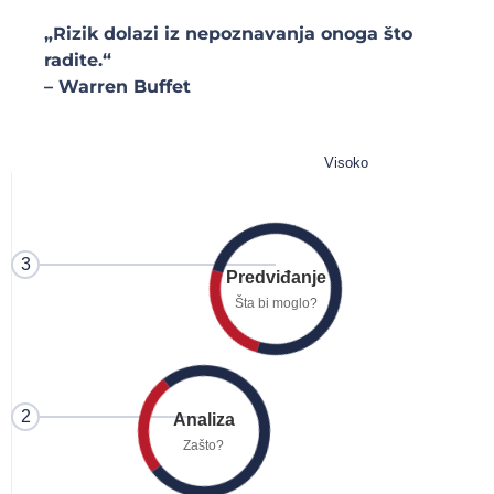
„Rizik dolazi iz nepoznavanja onoga što
radite.“
– Warren Buffet
Visoko
3
Predviđanje
Šta bi moglo?
2
Analiza
Zašto?