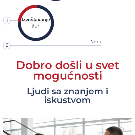
Izveštavanje
1
Šta?
Nisko
0
Dobro došli u svet
mogućnosti
Ljudi sa znanjem i
iskustvom