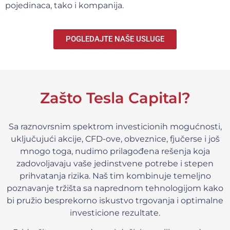
pojedinaca, tako i kompanija.
POGLEDAJTE NAŠE USLUGE
Zašto Tesla Capital?
Sa raznovrsnim spektrom investicionih mogućnosti,
uključujući akcije, CFD-ove, obveznice, fjučerse i još
mnogo toga, nudimo prilagođena rešenja koja
zadovoljavaju vaše jedinstvene potrebe i stepen
prihvatanja rizika. Naš tim kombinuje temeljno
poznavanje tržišta sa naprednom tehnologijom kako
bi pružio besprekorno iskustvo trgovanja i optimalne
investicione rezultate.