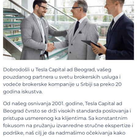
Dobrodošli u Tesla Capital ad Beograd, vašeg
pouzdanog partnera u svetu brokerskih usluga i
vodeće brokerske kompanije u Srbiji sa preko 20
godina iskustva.
Od našeg osnivanja 2001. godine, Tesla Capital ad
Beograd čvrsto se drži visokih standarda poslovanja i
pristupa usmerenog ka klijentima. Sa konstantnim
fokusom na pružanju izvanredne stručne ekspertize i
podrške, naš cilj je da nadmašimo očekivanja kako