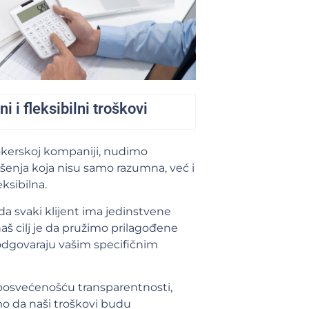
 i fleksibilni troškovi
okerskoj kompaniji, nudimo
šenja koja nisu samo razumna, već i
eksibilna.
a svaki klijent ima jedinstvene
naš cilj je da pružimo prilagođene
odgovaraju vašim specifičnim
osvećenošću transparentnosti,
o da naši troškovi budu