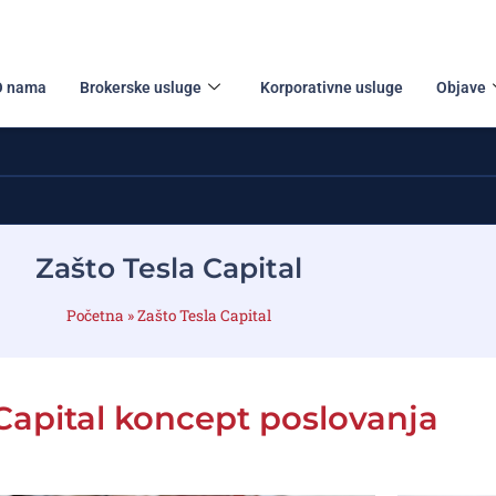
O nama
Brokerske usluge
Korporativne usluge
Objave
Zašto Tesla Capital
Početna
»
Zašto Tesla Capital
Capital koncept poslovanja