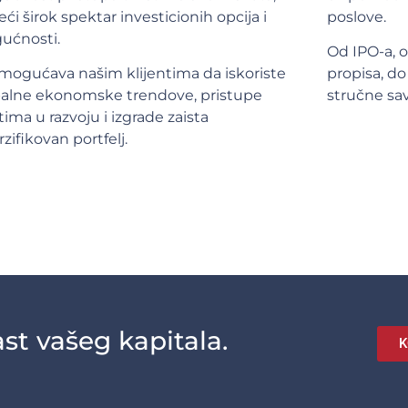
ći širok spektar investicionih opcija i
poslove.
ućnosti.
Od IPO-a, 
mogućava našim klijentima da iskoriste
propisa, d
balne ekonomske trendove, pristupe
stručne sa
štima u razvoju i izgrade zaista
rzifikovan portfelj.
st vašeg kapitala.
K