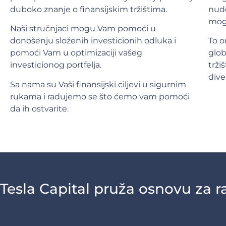
duboko znanje o finansijskim tržištima.
nude
mog
Naši stručnjaci mogu Vam pomoći u
donošenju složenih investicionih odluka i
To o
pomoći Vam u optimizaciji vašeg
glo
investicionog portfelja.
trži
dive
Sa nama su Vaši finansijski ciljevi u sigurnim
rukama i radujemo se što ćemo vam pomoći
da ih ostvarite.
Tesla Capital pruža osnovu za ra