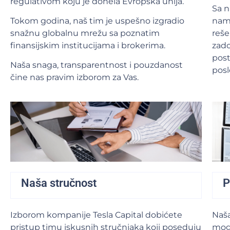
regulativom koju je donela Evropska unija.
Sa 
Tokom godina, naš tim je uspešno izgradio
nam 
snažnu globalnu mrežu sa poznatim
reše
finansijskim institucijama i brokerima.
zado
post
Naša snaga, transparentnost i pouzdanost
posl
čine nas pravim izborom za Vas.
Naša stručnost
P
Izborom kompanije Tesla Capital dobićete
Naša
pristup timu iskusnih stručnjaka koji poseduju
mogu