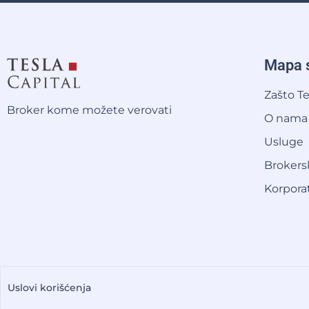
Mapa s
Zašto Te
Broker kome možete verovati
O nama
Usluge
Brokers
Korpora
Uslovi korišćenja