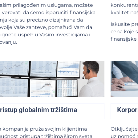
našim prilagođenim uslugama, možete
konkurentn
verovati da ćemo isporučiti finansijska
kvalitet na
nja koja su precizno dizajnirana da
Iskusite pr
volje Vaše zahteve, pomažući Vam da
cena koje s
ignete uspeh u Vašim investicijama i
finansijske 
ovanju.
ristup globalnim tržištima
Korpor
 kompanija pruža svojim klijentima
Otključajte
ćnost pristupa tržištima širom sveta,
uz pomoć n