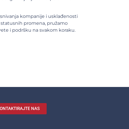
osnivanja kompanije i usklađenosti
o statusnih promena, pružamo
vete i podršku na svakom koraku.
ONTAKTIRAJTE NAS