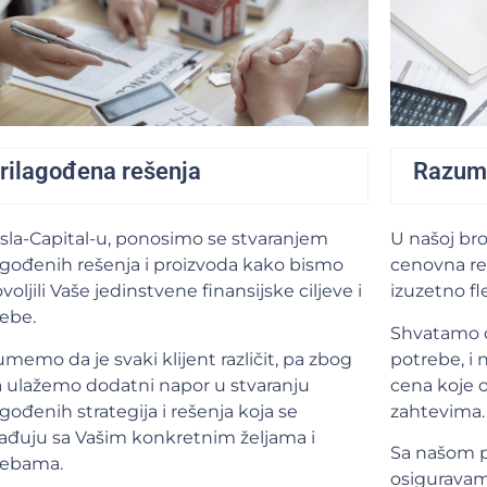
rilagođena rešenja
Razumni
sla-Capital-u, ponosimo se stvaranjem
U našoj br
agođenih rešenja i proizvoda kako bismo
cenovna re
voljili Vaše jedinstvene finansijske ciljeve i
izuzetno fl
ebe.
Shvatamo d
memo da je svaki klijent različit, pa zbog
potrebe, i 
 ulažemo dodatni napor u stvaranju
cena koje 
agođenih strategija i rešenja koja se
zahtevima.
ađuju sa Vašim konkretnim željama i
Sa našom p
rebama.
osiguravam