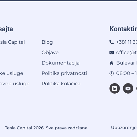
ajta
Kontaktir
sla Capital
Blog
+381 11 
Objave
office@t
Dokumentacija
Bulevar 
ke usluge
Politika privatnosti
08:00 – 
tivne usluge
Politika kolačića
Upozorenje 
Tesla Capital 2026. Sva prava zadržana.