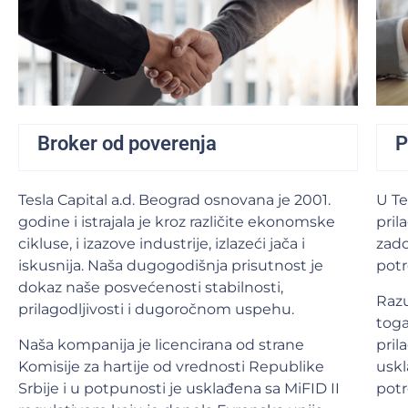
Broker od poverenja
P
Tesla Capital a.d. Beograd osnovana je 2001.
U Te
godine i istrajala je kroz različite ekonomske
pril
cikluse, i izazove industrije, izlazeći jača i
zado
iskusnija. Naša dugogodišnja prisutnost je
potr
dokaz naše posvećenosti stabilnosti,
Razu
prilagodljivosti i dugoročnom uspehu.
toga
Naša kompanija je licencirana od strane
pril
Komisije za hartije od vrednosti Republike
uskl
Srbije i u potpunosti je usklađena sa MiFID II
pot