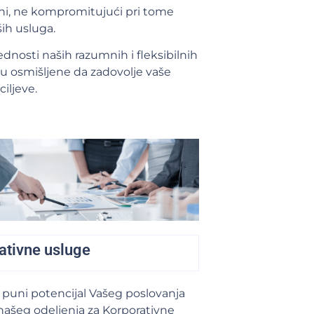
i, ne kompromitujući pri tome
ših usluga.
ednosti naših razumnih i fleksibilnih
u osmišljene da zadovolje vaše
ciljeve.
ativne usluge
 puni potencijal Vašeg poslovanja
ašeg odeljenja za Korporativne