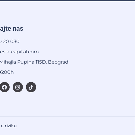
ajte nas
30 20 030
esla-capital.com
Mihajla Pupina 115Đ, Beograd
16:00h
o riziku