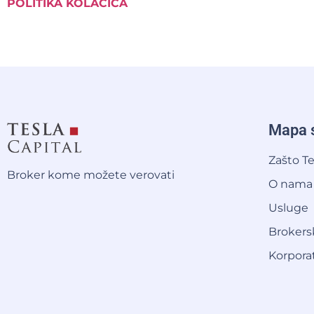
POLITIKA KOLAČIĆA
Mapa s
Zašto Te
Broker kome možete verovati
O nama
Usluge
Brokers
Korpora