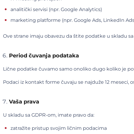
analitički servisi (npr. Google Analytics)
marketing platforme (npr. Google Ads, LinkedIn Ads
Ove strane imaju obavezu da štite podatke u skladu s
Period čuvanja podataka
Lične podatke čuvamo samo onoliko dugo koliko je pot
Podaci iz kontakt forme čuvaju se najduže 12 meseci, 
Vaša prava
U skladu sa GDPR-om, imate pravo da:
zatražite pristup svojim ličnim podacima