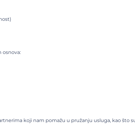
nost)
h osnova:
rtnerima koji nam pomažu u pružanju usluga, kao što su