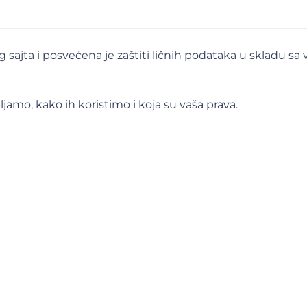
vog sajta i posvećena je zaštiti ličnih podataka u skladu s
jamo, kako ih koristimo i koja su vaša prava.