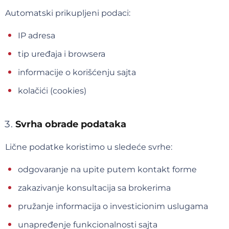
Automatski prikupljeni podaci:
IP adresa
tip uređaja i browsera
informacije o korišćenju sajta
kolačići (cookies)
Svrha obrade podataka
Lične podatke koristimo u sledeće svrhe:
odgovaranje na upite putem kontakt forme
zakazivanje konsultacija sa brokerima
pružanje informacija o investicionim uslugama
unapređenje funkcionalnosti sajta