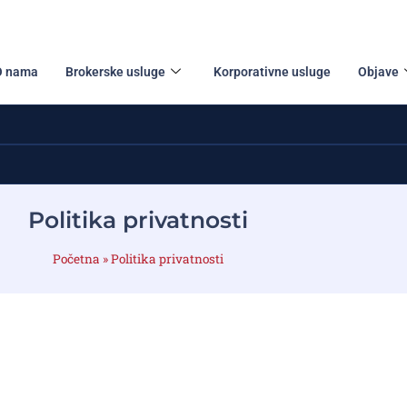
O nama
Brokerske usluge
Korporativne usluge
Objave
Politika privatnosti
Početna
»
Politika privatnosti