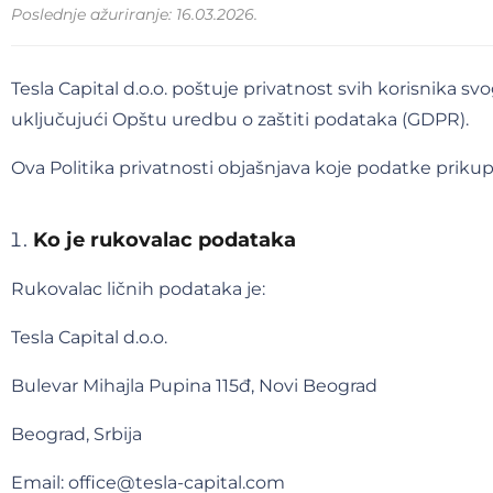
Poslednje ažuriranje: 16.03.2026.
Tesla Capital d.o.o. poštuje privatnost svih korisnika s
uključujući Opštu uredbu o zaštiti podataka (GDPR).
Ova Politika privatnosti objašnjava koje podatke prikupl
Ko je rukovalac podataka
Rukovalac ličnih podataka je:
Tesla Capital d.o.o.
Bulevar Mihajla Pupina 115đ, Novi Beograd
Beograd, Srbija
Email: office@tesla-capital.com