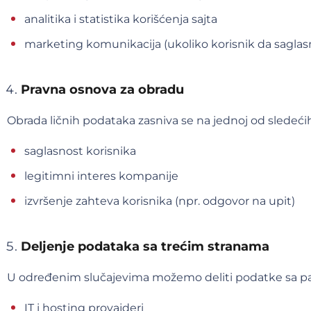
analitika i statistika korišćenja sajta
marketing komunikacija (ukoliko korisnik da saglas
Pravna osnova za obradu
Obrada ličnih podataka zasniva se na jednoj od sledeći
saglasnost korisnika
legitimni interes kompanije
izvršenje zahteva korisnika (npr. odgovor na upit)
Deljenje podataka sa trećim stranama
U određenim slučajevima možemo deliti podatke sa pa
IT i hosting provajderi