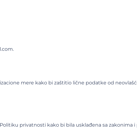
l.com.
izacione mere kako bi zaštitio lične podatke od neovlašće
Politiku privatnosti kako bi bila usklađena sa zakonim