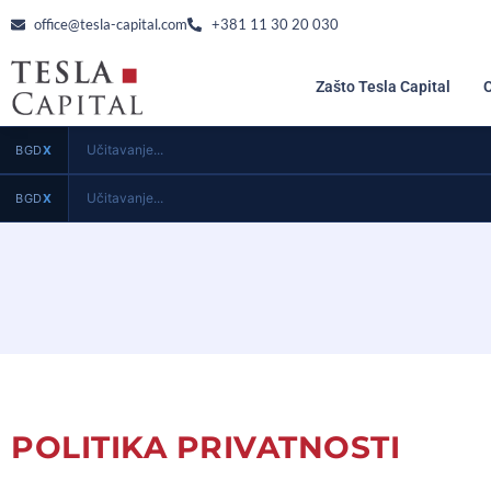
office@tesla-capital.com
+381 11 30 20 030
Zašto Tesla Capital
Učitavanje...
BGD
X
Učitavanje...
BGD
X
POLITIKA PRIVATNOSTI