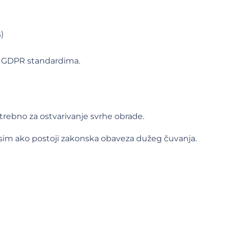
)
a GDPR standardima.
rebno za ostvarivanje svrhe obrade.
osim ako postoji zakonska obaveza dužeg čuvanja.