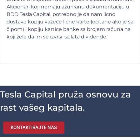
Akcionari koji nemaju ažuriranu dokumentaciju u
BDD Tesla Capital, potrebno je da nam licno
dostave kopiju važeće lične karte (očitane ako je sa
čipom) i kopiju kartice banke sa brojem računa na
koji žele da im se izvrši isplata dividende.
Tesla Capital pruža osnovu za
rast vašeg kapitala.
KONTAKTIRAJTE NAS