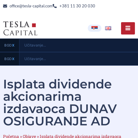
office@tesla-capital.com
+381 11 30 20 030
Učitavanje...
BGD
X
Učitavanje...
BGD
X
Isplata dividende
akcionarima
izdavaoca DUNAV
OSIGURANJE AD
Početna
»
Objave
»
Isplata dividende akcionarima izdavaoca