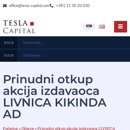
office@tesla-capital.com
+381 11 30 20 030
Učitavanje...
BGD
X
Učitavanje...
BGD
X
Prinudni otkup
akcija izdavaoca
LIVNICA KIKINDA
AD
Početna
»
Objave
»
Prinudni otkup akcija izdavaoca LIVNICA