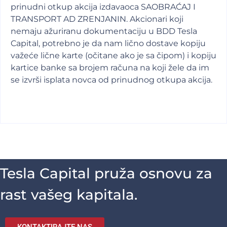
prinudni otkup akcija izdavaoca SAOBRAĆAJ I
TRANSPORT AD ZRENJANIN. Akcionari koji
nemaju ažuriranu dokumentaciju u BDD Tesla
Capital, potrebno je da nam lično dostave kopiju
važeće lične karte (očitane ako je sa čipom) i kopiju
kartice banke sa brojem računa na koji žele da im
se izvrši isplata novca od prinudnog otkupa akcija.
Tesla Capital pruža osnovu za
rast vašeg kapitala.