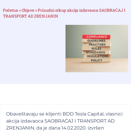
Početna
»
Objave
»
Prinudni otkup akcija izdavaoca SAOBRAĆAJ I
TRANSPORT AD ZRENJANIN
Obaveštavaju se klijenti BDD Tesla Capital, vlasnici
akcija izdavaoca SAOBRAĆAJ I TRANSPORT AD
ZRENJANIN, da je dana 14.02.2020. izvršen