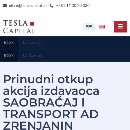
office@tesla-capital.com
+381 11 30 20 030
Učitavanje...
BGD
X
Učitavanje...
BGD
X
Prinudni otkup
akcija izdavaoca
SAOBRAĆAJ I
TRANSPORT AD
ZRENJANIN