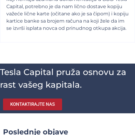
Capital, potrebno je da nam lično dostave kopiju
važeće lične karte (očitane ako je sa čipom) i kopiju
kartice banke sa brojem računa na koji žele da im
se izvrši isplata novca od prinudnog otkupa akcija.
Tesla Capital pruža osnovu za
rast vašeg kapitala.
KONTAKTIRAJTE NAS
Poslednje objave