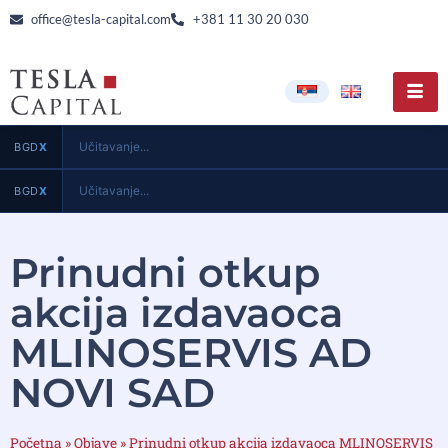
office@tesla-capital.com
+381 11 30 20 030
Učitavanje...
BGD
X
Učitavanje...
BGD
X
Prinudni otkup
akcija izdavaoca
MLINOSERVIS AD
NOVI SAD
Početna
»
Objave
»
Prinudni otkup akcija izdavaoca MLINOSERVIS