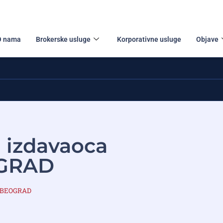
O nama
Brokerske usluge
Korporativne usluge
Objave
a izdavaoca
GRAD
D BEOGRAD