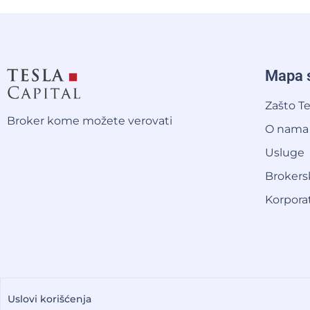
Mapa s
Zašto Te
Broker kome možete verovati
O nama
Usluge
Brokers
Korpora
Uslovi korišćenja