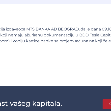
 akcija izdavaoca MTS BANKA AD BEOGRAD, da je dana 09.1
oji nemaju ažuriranu dokumentaciju u BDD Tesla Capita
pom) i kopiju kartice banke sa brojem računa na koji žele 
st vašeg kapitala.
K