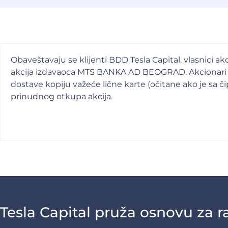
Obaveštavaju se klijenti BDD Tesla Capital, vlasnici
akcija izdavaoca MTS BANKA AD BEOGRAD. Akcionari k
dostave kopiju važeće lične karte (očitane ako je sa či
prinudnog otkupa akcija.
Tesla Capital pruža osnovu za ra