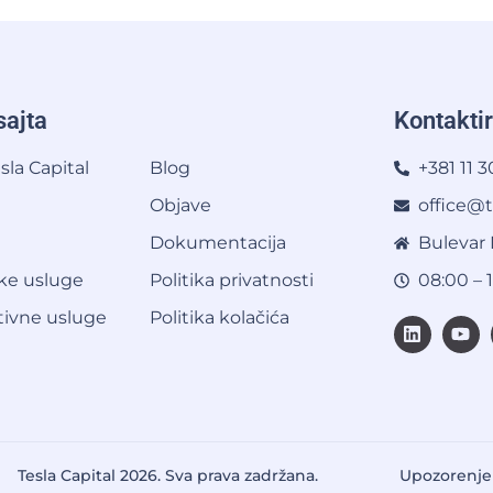
ajta
Kontaktir
sla Capital
Blog
+381 11 
Objave
office@t
Dokumentacija
Bulevar 
ke usluge
Politika privatnosti
08:00 – 
tivne usluge
Politika kolačića
Upozorenje 
Tesla Capital 2026. Sva prava zadržana.