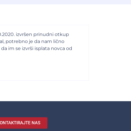
0.2020. izvršen prinudni otkup
l, potrebno je da nam lično
da im se izvrši isplata novca od
ONTAKTIRAJTE NAS