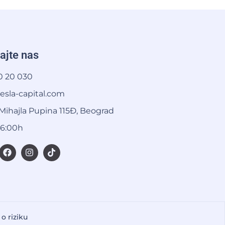
ajte nas
30 20 030
esla-capital.com
Mihajla Pupina 115Đ, Beograd
16:00h
o riziku