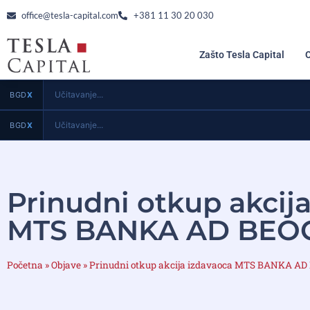
office@tesla-capital.com
+381 11 30 20 030
Zašto Tesla Capital
Učitavanje...
BGD
X
Učitavanje...
BGD
X
Prinudni otkup akcij
MTS BANKA AD BEO
Početna
»
Objave
»
Prinudni otkup akcija izdavaoca MTS BANKA A