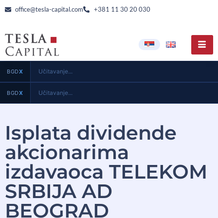
office@tesla-capital.com
+381 11 30 20 030
Učitavanje...
BGD
X
Učitavanje...
BGD
X
Isplata dividende
akcionarima
izdavaoca TELEKOM
SRBIJA AD
BEOGRAD