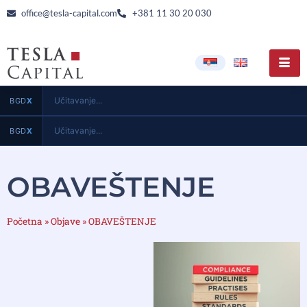
office@tesla-capital.com
+381 11 30 20 030
Učitavanje...
BGD
X
Učitavanje...
BGD
X
OBAVEŠTENJE
Početna
»
Objave
»
OBAVEŠTENJE