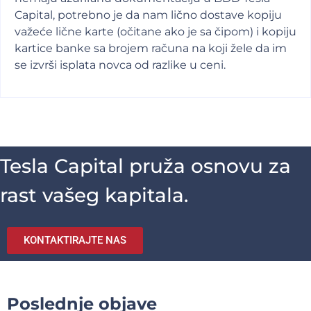
Capital, potrebno je da nam lično dostave kopiju
važeće lične karte (očitane ako je sa čipom) i kopiju
kartice banke sa brojem računa na koji žele da im
se izvrši isplata novca od razlike u ceni.
Tesla Capital pruža osnovu za
rast vašeg kapitala.
KONTAKTIRAJTE NAS
Poslednje objave