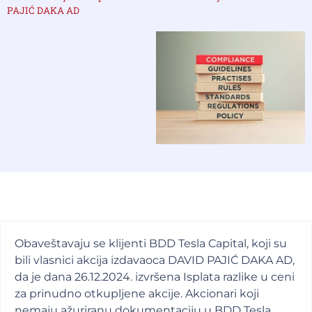
PAJIĆ DAKA AD
Obaveštavaju se klijenti BDD Tesla Capital, koji su
bili vlasnici akcija izdavaoca DAVID PAJIĆ DAKA AD,
da je dana 26.12.2024. izvršena Isplata razlike u ceni
za prinudno otkupljene akcije. Akcionari koji
nemaju ažuriranu dokumentaciju u BDD Tesla