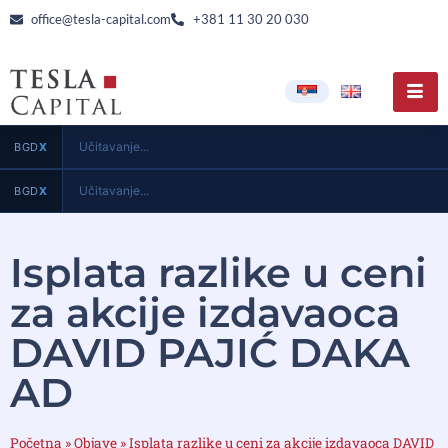
office@tesla-capital.com
+381 11 30 20 030
Učitavanje...
BGD
X
Učitavanje...
BGD
X
Isplata razlike u ceni
za akcije izdavaoca
DAVID PAJIĆ DAKA
AD
Početna
»
Objave
»
Isplata razlike u ceni za akcije izdavaoca DAVID