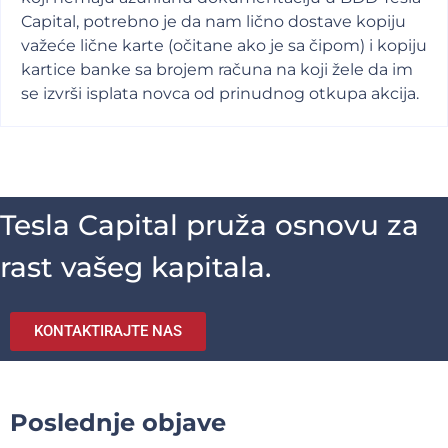
Capital, potrebno je da nam lično dostave kopiju
važeće lične karte (očitane ako je sa čipom) i kopiju
kartice banke sa brojem računa na koji žele da im
se izvrši isplata novca od prinudnog otkupa akcija.
Tesla Capital pruža osnovu za
rast vašeg kapitala.
KONTAKTIRAJTE NAS
Poslednje objave