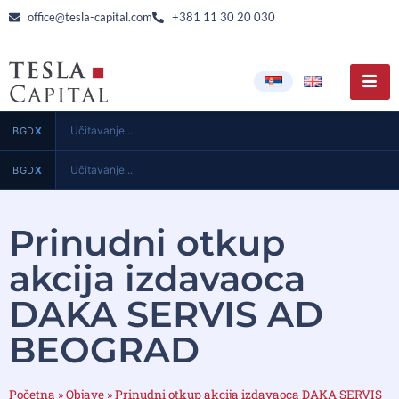
office@tesla-capital.com
+381 11 30 20 030
Učitavanje...
BGD
X
Učitavanje...
BGD
X
Prinudni otkup
akcija izdavaoca
DAKA SERVIS AD
BEOGRAD
Početna
»
Objave
»
Prinudni otkup akcija izdavaoca DAKA SERVIS