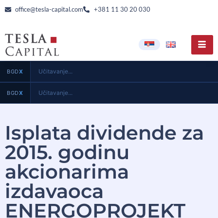
office@tesla-capital.com
+381 11 30 20 030
Učitavanje...
BGD
X
Učitavanje...
BGD
X
Isplata dividende za
2015. godinu
akcionarima
izdavaoca
ENERGOPROJEKT