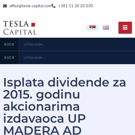
office@tesla-capital.com
+381 11 30 20 030
Učitavanje...
BGD
X
Učitavanje...
BGD
X
Isplata dividende za
2015. godinu
akcionarima
izdavaoca UP
MADERA AD