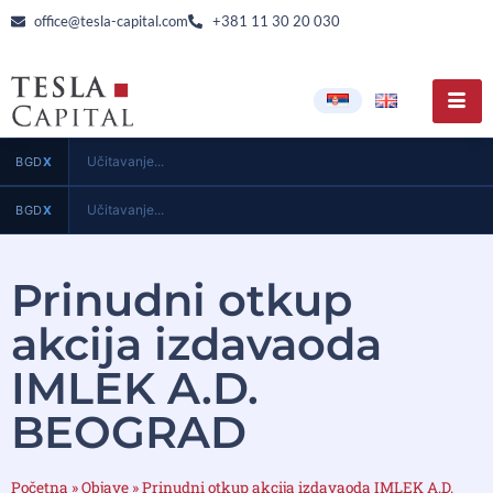
office@tesla-capital.com
+381 11 30 20 030
Učitavanje...
BGD
X
Učitavanje...
BGD
X
Prinudni otkup
akcija izdavaoda
IMLEK A.D.
BEOGRAD
Početna
»
Objave
»
Prinudni otkup akcija izdavaoda IMLEK A.D.