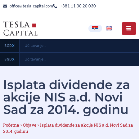
office@tesla-capital.com
+381 11 30 20 030
Učitavanje...
BGD
X
Učitavanje...
BGD
X
Isplata dividende za
akcije NIS a.d. Novi
Sad za 2014. godinu
Početna
»
Objave
»
Isplata dividende za akcije NIS a.d. Novi Sad za
2014. godinu