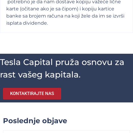
potrebno je da nam dostave kopiju važeće lične
karte (očitane ako je sa čipom) i kopiju kartice
banke sa brojem računa na koji žele da im se izvrši
isplata dividende.
Tesla Capital pruža osnovu za
rast vašeg kapitala.
KONTAKTIRAJTE NAS
Poslednje objave