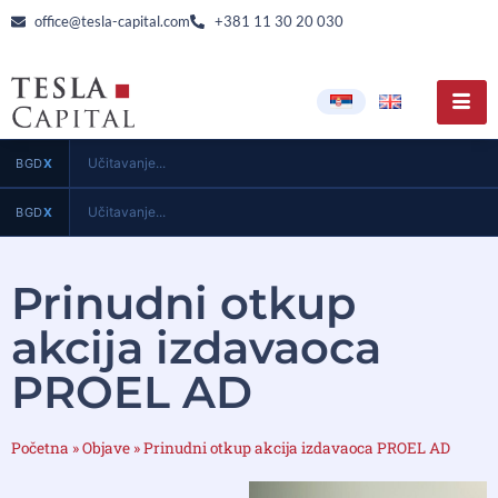
office@tesla-capital.com
+381 11 30 20 030
Učitavanje...
BGD
X
Učitavanje...
BGD
X
Prinudni otkup
akcija izdavaoca
PROEL AD
Početna
»
Objave
»
Prinudni otkup akcija izdavaoca PROEL AD