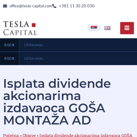
office@tesla-capital.com
+381 11 30 20 030
Učitavanje...
BGD
X
Učitavanje...
BGD
X
Isplata dividende
akcionarima
izdavaoca GOŠA
MONTAŽA AD
Početna
»
Objave
»
Isplata dividende akcionarima izdavaoca GOŠA