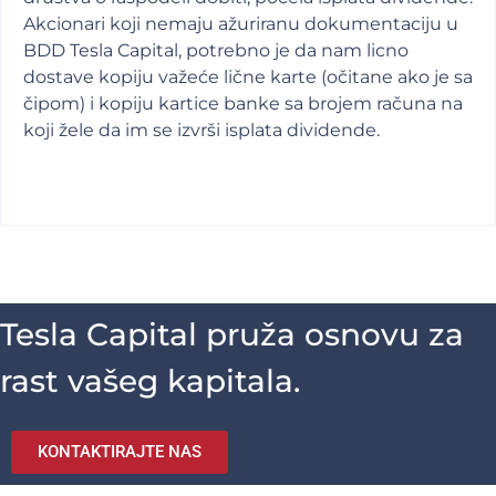
Akcionari koji nemaju ažuriranu dokumentaciju u
BDD Tesla Capital, potrebno je da nam licno
dostave kopiju važeće lične karte (očitane ako je sa
čipom) i kopiju kartice banke sa brojem računa na
koji žele da im se izvrši isplata dividende.
Tesla Capital pruža osnovu za
rast vašeg kapitala.
KONTAKTIRAJTE NAS