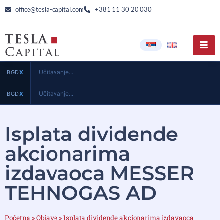
office@tesla-capital.com
+381 11 30 20 030
Učitavanje...
BGD
X
Učitavanje...
BGD
X
Isplata dividende
akcionarima
izdavaoca MESSER
TEHNOGAS AD
Početna
»
Objave
»
Isplata dividende akcionarima izdavaoca