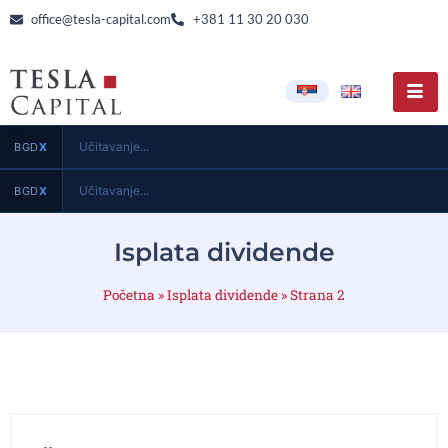
office@tesla-capital.com
+381 11 30 20 030
Učitavanje...
BGD
X
Učitavanje...
BGD
X
Isplata dividende
Početna
»
Isplata dividende
»
Strana 2